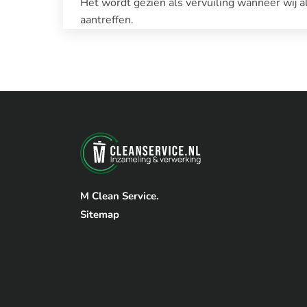
Het wordt gezien als vervuiling wanneer wij a
aantreffen.
M Clean Service.
Sitemap